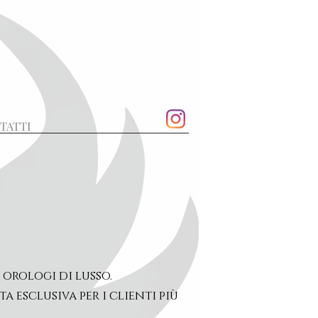
TATTI
 orologi di lusso.
 esclusiva per i clienti più