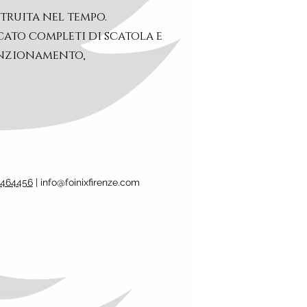
struita nel tempo.
cato completi di scatola e
funzionamento,
1464456
|
info@foinixfirenze.com