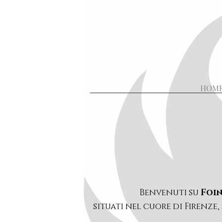
HOM
Benvenuti su
Foin
situati nel cuore di Firenze