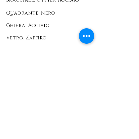
Bracciale: Oyster
Acciaio
Quadrante: Nero
Ghiera: Acciaio
Vetro: Zaffiro
Condizioni: Ottime
Corredo: Scatola e
documenti originali Rolex
Prezzo: 9200 EURO
L'orologio viene
venduto comprensivo di
scatola e garanzia
ufficiale Rolex +
garanzia Foinix Firenze