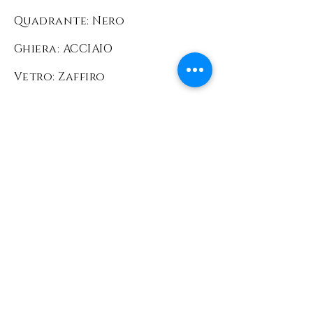
Quadrante: Nero
Ghiera: ACCIAIO
Vetro: Zaffiro
Condizioni: ottime
Corredo: Scatola e
documenti originali Rolex
Prezzo: 200
00 EURO
L'orologio viene
venduto comprensivo di
scatola e garanzia
ufficiale Rolex +
garanzia FOINIX FIRENZE
con validità 36mesi