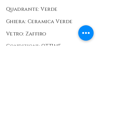
Quadrante: Verde
Ghiera: Ceramica Verde
Vetro: Zaffiro
Condizioni: OTTIME
Corredo: Scatola e
documenti originali Rolex
Prezzo: 17000
EURO
L'orologio viene
venduto comprensivo di
scatola e garanzia
ufficiale Rolex +
garanzia Foinix Firenze
con validità 36 mesi