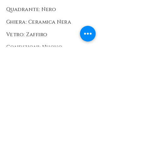
Quadrante: Nero
Ghiera: Ceramica Nera
Vetro: Zaffiro
Condizioni: Nuovo
Corredo: Scatola e
documenti originali Rolex
Prezzo: 12300
EURO
L'orologio viene
venduto comprensivo di
scatola e garanzia
ufficiale Rolex +
garanzia Foinix Firenze
con validità 36 mesi