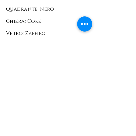
Quadrante: Nero
Ghiera: Coke
Vetro: Zaffiro
Condizioni: OTTIME
Corredo: Scatola e
documenti originali Rolex
Prezzo: 123
00 EURO
L'orologio viene venduto
comprensivo di scatola
ufficiale Rolex +
garanzia Foinix Firenze
con validità 36 mesi